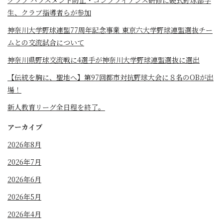
クラブ ハラスメント防止・コンプライアンス研修に硬式野球部学
生、クラブ指導者らが参加
神奈川大学野球連盟77周年記念事業 東京六大学野球連盟選抜チー
ムとの交流試合について
神奈川県野球交流戦に4選手が神奈川大学野球連盟選抜に選出
【伝統を胸に、聖地へ】第97回都市対抗野球大会に８名のOBが出
場！
新人教育リーグ全日程を終了。
アーカイブ
2026年8月
2026年7月
2026年6月
2026年5月
2026年4月