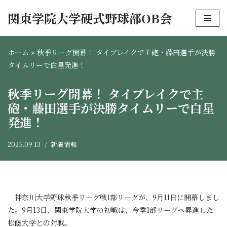
関東学院大学硬式野球部OB会
コ
ン
ホーム
»
秋季リーグ開幕！ タイブレイクで主砲・藤田選手が決勝
テ
タイムリーで白星発進！
ン
ツ
秋季リーグ開幕！ タイブレイクで主
へ
ス
砲・藤田選手が決勝タイムリーで白星
キ
発進！
ッ
プ
2025.09.13
新着情報
神奈川大学野球秋季リーグ戦1部リーグが、9月11日に開幕しまし
た。9月13日、関東学院大学の初戦は、今季1部リーグへ昇進した
松蔭大学との対戦。