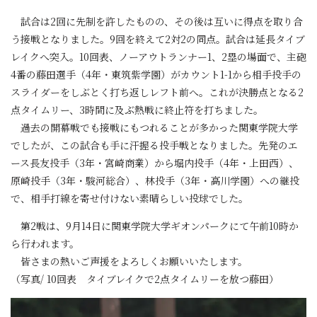
試合は2回に先制を許したものの、その後は互いに得点を取り合
う接戦となりました。9回を終えて2対2の同点。試合は延長タイブ
レイクへ突入。10回表、ノーアウトランナー1、2塁の場面で、主砲
4番の藤田選手（4年・東筑紫学園）がカウント1-1から相手投手の
スライダーをしぶとく打ち返しレフト前へ。これが決勝点となる2
点タイムリー、3時間に及ぶ熱戦に終止符を打ちました。
過去の開幕戦でも接戦にもつれることが多かった関東学院大学
でしたが、この試合も手に汗握る投手戦となりました。先発のエ
ース長友投手（3年・宮崎商業）から堀内投手（4年・上田西）、
原崎投手（3年・駿河総合）、林投手（3年・高川学園）への継投
で、相手打線を寄せ付けない素晴らしい投球でした。
第2戦は、9月14日に関東学院大学ギオンパークにて午前10時か
ら行われます。
皆さまの熱いご声援をよろしくお願いいたします。
（写真/ 10回表 タイブレイクで2点タイムリーを放つ藤田）